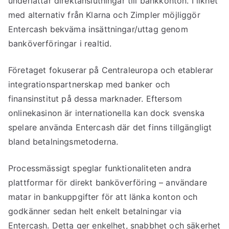
underlättar direktanslutningar till bankkonton. I likhet
med alternativ från Klarna och Zimpler möjliggör
Entercash bekväma insättningar/uttag genom
banköverföringar i realtid.
Företaget fokuserar på Centraleuropa och etablerar
integrationspartnerskap med banker och
finansinstitut på dessa marknader. Eftersom
onlinekasinon är internationella kan dock svenska
spelare använda Entercash där det finns tillgängligt
bland betalningsmetoderna.
Processmässigt speglar funktionaliteten andra
plattformar för direkt banköverföring – användare
matar in bankuppgifter för att länka konton och
godkänner sedan helt enkelt betalningar via
Entercash. Detta ger enkelhet, snabbhet och säkerhet