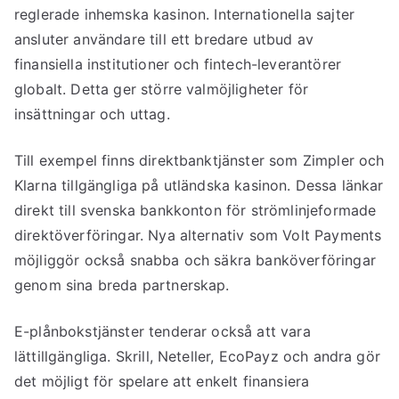
reglerade inhemska kasinon. Internationella sajter
ansluter användare till ett bredare utbud av
finansiella institutioner och fintech-leverantörer
globalt. Detta ger större valmöjligheter för
insättningar och uttag.
Till exempel finns direktbanktjänster som Zimpler och
Klarna tillgängliga på utländska kasinon. Dessa länkar
direkt till svenska bankkonton för strömlinjeformade
direktöverföringar. Nya alternativ som Volt Payments
möjliggör också snabba och säkra banköverföringar
genom sina breda partnerskap.
E-plånbokstjänster tenderar också att vara
lättillgängliga. Skrill, Neteller, EcoPayz och andra gör
det möjligt för spelare att enkelt finansiera