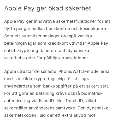
Apple Pay ger ökad säkerhet
Apple Pay ger innovativa säkerhetsfunktioner för att
flytta pengar mellan bankkonton och kasinokonton.
Som ett autentiseringslager ovanpå vanliga
betalningsvägar som kreditkort utnyttjar Apple Pay
enhetskryptering, biometri och dynamiska
säkerhetskoder för pålitliga transaktioner.
Apple utrustar de senaste iPhone/Watch-modellerna
med särskilda krypteringschip för att lagra
användardata som bankuppgifter på ett säkert sätt.
För att göra en betalning krävs också biometrisk
autentisering via Face ID eller Touch ID, vilket
säkerställer användarens samtycke. Den dynamiska
säkerhetskoden i sig ger ett extra skydd mot