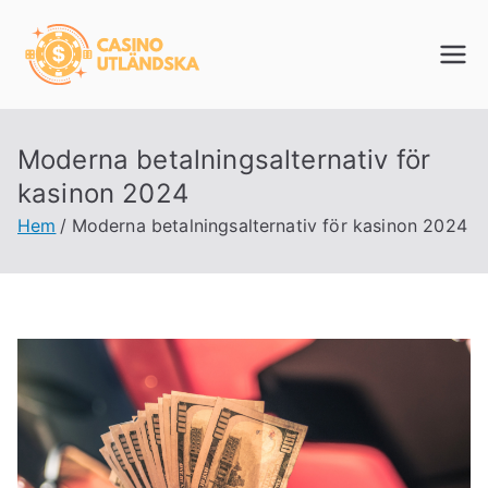
Hoppa
till
Casino
Global Casino Ledare
innehåll
Utländska
Moderna betalningsalternativ för
kasinon 2024
Hem
Moderna betalningsalternativ för kasinon 2024