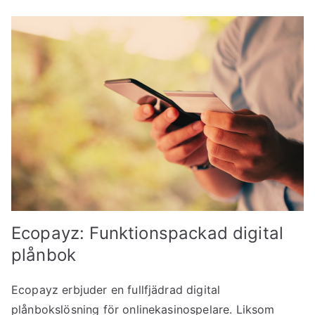
Ecopayz: Funktionspackad digital
plånbok
Ecopayz erbjuder en fullfjädrad digital
plånbokslösning för onlinekasinospelare. Liksom