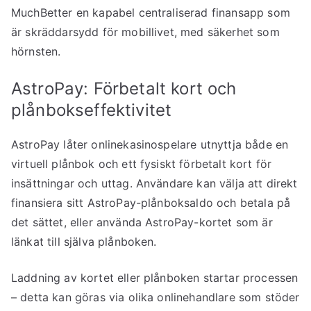
MuchBetter en kapabel centraliserad finansapp som
är skräddarsydd för mobillivet, med säkerhet som
hörnsten.
AstroPay: Förbetalt kort och
plånbokseffektivitet
AstroPay låter onlinekasinospelare utnyttja både en
virtuell plånbok och ett fysiskt förbetalt kort för
insättningar och uttag. Användare kan välja att direkt
finansiera sitt AstroPay-plånboksaldo och betala på
det sättet, eller använda AstroPay-kortet som är
länkat till själva plånboken.
Laddning av kortet eller plånboken startar processen
– detta kan göras via olika onlinehandlare som stöder