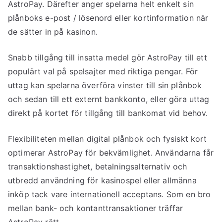
AstroPay. Därefter anger spelarna helt enkelt sin
plånboks e-post / lösenord eller kortinformation när
de sätter in på kasinon.
Snabb tillgång till insatta medel gör AstroPay till ett
populärt val på spelsajter med riktiga pengar. För
uttag kan spelarna överföra vinster till sin plånbok
och sedan till ett externt bankkonto, eller göra uttag
direkt på kortet för tillgång till bankomat vid behov.
Flexibiliteten mellan digital plånbok och fysiskt kort
optimerar AstroPay för bekvämlighet. Användarna får
transaktionshastighet, betalningsalternativ och
utbredd användning för kasinospel eller allmänna
inköp tack vare internationell acceptans. Som en bro
mellan bank- och kontanttransaktioner träffar
AstroPay rätt.