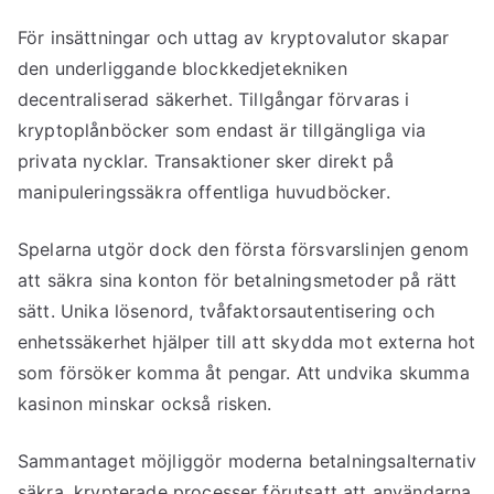
För insättningar och uttag av kryptovalutor skapar
den underliggande blockkedjetekniken
decentraliserad säkerhet. Tillgångar förvaras i
kryptoplånböcker som endast är tillgängliga via
privata nycklar. Transaktioner sker direkt på
manipuleringssäkra offentliga huvudböcker.
Spelarna utgör dock den första försvarslinjen genom
att säkra sina konton för betalningsmetoder på rätt
sätt. Unika lösenord, tvåfaktorsautentisering och
enhetssäkerhet hjälper till att skydda mot externa hot
som försöker komma åt pengar. Att undvika skumma
kasinon minskar också risken.
Sammantaget möjliggör moderna betalningsalternativ
säkra, krypterade processer förutsatt att användarna