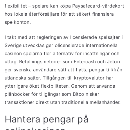
flexibilitet – spelare kan köpa Paysafecard-värdekort
hos lokala återförsäljare för att säkert finansiera
spelkonton.
I takt med att regleringen av licensierade spelsajter i
Sverige utvecklas ger olicensierade internationella
casinon spelarna fler alternativ för insättningar och
uttag. Betalningsmetoder som Entercash och Jeton
ger svenska användare sätt att flytta pengar till/från
utländska sajter. Tillgången till kryptovalutor har
ytterligare ökat flexibiliteten. Genom att använda
plånböcker för tillgångar som Bitcoin sker
transaktioner direkt utan traditionella mellanhänder.
Hantera pengar på