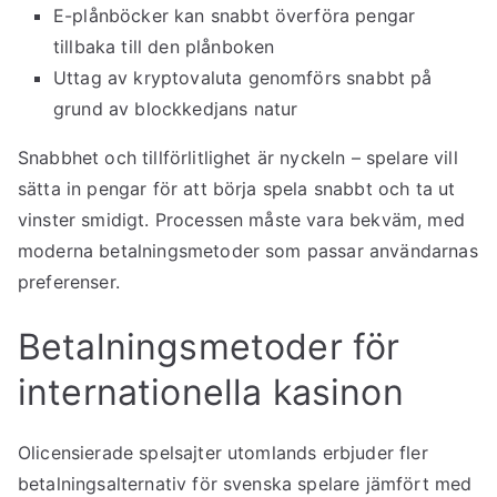
E-plånböcker kan snabbt överföra pengar
tillbaka till den plånboken
Uttag av kryptovaluta genomförs snabbt på
grund av blockkedjans natur
Snabbhet och tillförlitlighet är nyckeln – spelare vill
sätta in pengar för att börja spela snabbt och ta ut
vinster smidigt. Processen måste vara bekväm, med
moderna betalningsmetoder som passar användarnas
preferenser.
Betalningsmetoder för
internationella kasinon
Olicensierade spelsajter utomlands erbjuder fler
betalningsalternativ för svenska spelare jämfört med