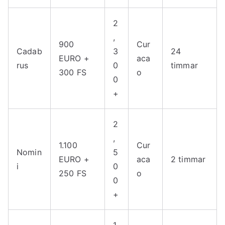
2
,
900
Cur
Cadab
3
24
EURO +
aca
rus
0
timmar
300 FS
o
0
+
2
,
1.100
Cur
Nomin
5
EURO +
aca
2 timmar
i
0
250 FS
o
0
+
1,