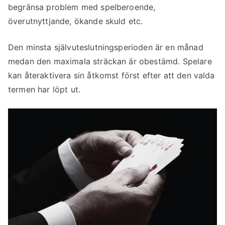
begränsa problem med spelberoende,
överutnyttjande, ökande skuld etc.
Den minsta självuteslutningsperioden är en månad
medan den maximala sträckan är obestämd. Spelare
kan återaktivera sin åtkomst först efter att den valda
termen har löpt ut.