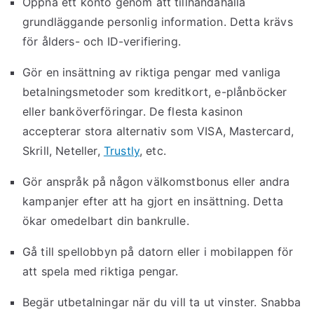
Öppna ett konto genom att tillhandahålla
grundläggande personlig information. Detta krävs
för ålders- och ID-verifiering.
Gör en insättning av riktiga pengar med vanliga
betalningsmetoder som kreditkort, e-plånböcker
eller banköverföringar. De flesta kasinon
accepterar stora alternativ som VISA, Mastercard,
Skrill, Neteller,
Trustly
, etc.
Gör anspråk på någon välkomstbonus eller andra
kampanjer efter att ha gjort en insättning. Detta
ökar omedelbart din bankrulle.
Gå till spellobbyn på datorn eller i mobilappen för
att spela med riktiga pengar.
Begär utbetalningar när du vill ta ut vinster. Snabba