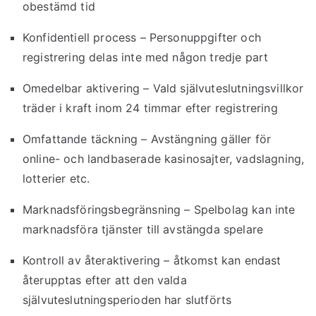
obestämd tid
Konfidentiell process – Personuppgifter och
registrering delas inte med någon tredje part
Omedelbar aktivering – Vald självuteslutningsvillkor
träder i kraft inom 24 timmar efter registrering
Omfattande täckning – Avstängning gäller för
online- och landbaserade kasinosajter, vadslagning,
lotterier etc.
Marknadsföringsbegränsning – Spelbolag kan inte
marknadsföra tjänster till avstängda spelare
Kontroll av återaktivering – åtkomst kan endast
återupptas efter att den valda
självuteslutningsperioden har slutförts