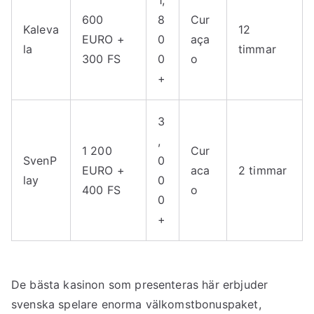
600
8
Cur
Kaleva
12
EURO +
0
aça
la
timmar
300 FS
0
o
+
3
,
1 200
Cur
SvenP
0
EURO +
aca
2 timmar
lay
0
400 FS
o
0
+
De bästa kasinon som presenteras här erbjuder
svenska spelare enorma välkomstbonuspaket,