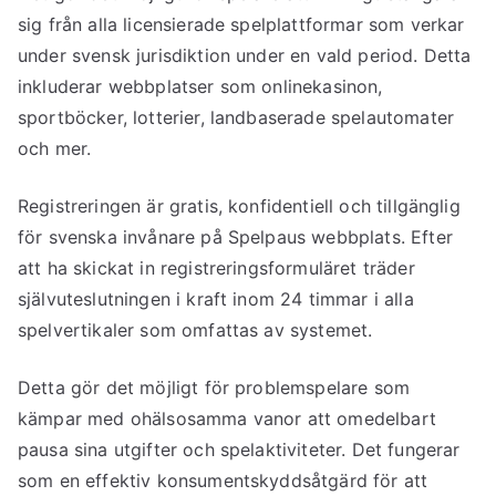
sig från alla licensierade spelplattformar som verkar
under svensk jurisdiktion under en vald period. Detta
inkluderar webbplatser som onlinekasinon,
sportböcker, lotterier, landbaserade spelautomater
och mer.
Registreringen är gratis, konfidentiell och tillgänglig
för svenska invånare på Spelpaus webbplats. Efter
att ha skickat in registreringsformuläret träder
självuteslutningen i kraft inom 24 timmar i alla
spelvertikaler som omfattas av systemet.
Detta gör det möjligt för problemspelare som
kämpar med ohälsosamma vanor att omedelbart
pausa sina utgifter och spelaktiviteter. Det fungerar
som en effektiv konsumentskyddsåtgärd för att