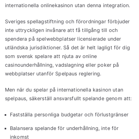
internationella onlinekasinon utan denna integration.
Sveriges spellagstiftning och förordningar förbjuder
inte uttryckligen invånare att få tillgång till och
spendera på spelwebbplatser licensierade under
utländska jurisdiktioner. Så det är helt lagligt för dig
som svensk spelare att njuta av online
casinounderhållning, vadslagning eller poker på
webbplatser utanför Spelpaus reglering.
Men när du spelar på internationella kasinon utan
spelpaus, säkerställ ansvarsfullt spelande genom att:
Fastställa personliga budgetar och förlustgränser
Balansera spelande för underhållning, inte för
inkomst