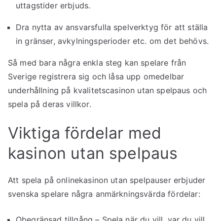
uttagstider erbjuds.
Dra nytta av ansvarsfulla spelverktyg för att ställa
in gränser, avkylningsperioder etc. om det behövs.
Så med bara några enkla steg kan spelare från
Sverige registrera sig och låsa upp omedelbar
underhållning på kvalitetscasinon utan spelpaus och
spela på deras villkor.
Viktiga fördelar med
kasinon utan spelpaus
Att spela på onlinekasinon utan spelpauser erbjuder
svenska spelare några anmärkningsvärda fördelar:
Obegränsad tillgång – Spela när du vill, var du vill