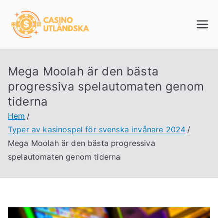
Hoppa
till
Casino
Global Casino Ledare
innehåll
Utländska
Mega Moolah är den bästa
progressiva spelautomaten genom
tiderna
Hem
Typer av kasinospel för svenska invånare 2024
Mega Moolah är den bästa progressiva
spelautomaten genom tiderna