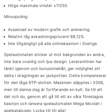
Höga maximala vinster x11250.
Minuspoäng:
Avsaknad av modern grafik och animering.
Relativt låg avkastningsprocent 88,12%.
Inte tillgängligt på alla onlinekasinon i Sverige.
Spelautomaten sticker ut mot bakgrunden av andra,
inte bara ovanlig och ljus design. Leverantören har
tänkt igenom och bonusinnehåll, ger möjlighet att
delta i dragningen av jackpotten. Detta kompenserar
för den låga RTP-slotten. Maskinen släpptes i 2006,
men till denna dag är fortfarande en kult. Se till att
det och du, genom att gå till ett av våra föreslagna
kasinon och lansera spelautomaten Mega Moolah i
spelkatalogen. Lycka till till alla!