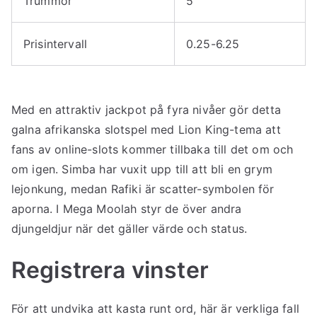
Trummor
5
Prisintervall
0.25-6.25
Med en attraktiv jackpot på fyra nivåer gör detta
galna afrikanska slotspel med Lion King-tema att
fans av online-slots kommer tillbaka till det om och
om igen. Simba har vuxit upp till att bli en grym
lejonkung, medan Rafiki är scatter-symbolen för
aporna. I Mega Moolah styr de över andra
djungeldjur när det gäller värde och status.
Registrera vinster
För att undvika att kasta runt ord, här är verkliga fall