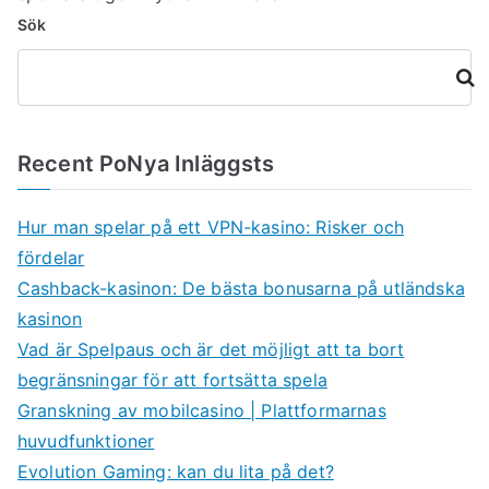
Sök
Sök
Recent PoNya Inläggsts
Hur man spelar på ett VPN-kasino: Risker och
fördelar
Cashback-kasinon: De bästa bonusarna på utländska
kasinon
Vad är Spelpaus och är det möjligt att ta bort
begränsningar för att fortsätta spela
Granskning av mobilcasino | Plattformarnas
huvudfunktioner
Evolution Gaming: kan du lita på det?