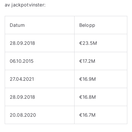
av jackpotvinster:
Datum
Belopp
28.09.2018
€23.5M
06.10.2015
€17.2M
27.04.2021
€16.9M
28.09.2018
€16.8M
20.08.2020
€16.7M