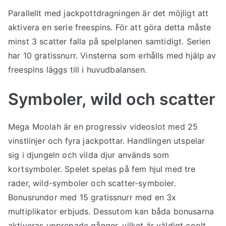
Parallellt med jackpottdragningen är det möjligt att
aktivera en serie freespins. För att göra detta måste
minst 3 scatter falla på spelplanen samtidigt. Serien
har 10 gratissnurr. Vinsterna som erhålls med hjälp av
freespins läggs till i huvudbalansen.
Symboler, wild och scatter
Mega Moolah är en progressiv videoslot med 25
vinstlinjer och fyra jackpottar. Handlingen utspelar
sig i djungeln och vilda djur används som
kortsymboler. Spelet spelas på fem hjul med tre
rader, wild-symboler och scatter-symboler.
Bonusrundor med 15 gratissnurr med en 3x
multiplikator erbjuds. Dessutom kan båda bonusarna
aktiveras upprepade gånger, vilket är väldigt coolt.