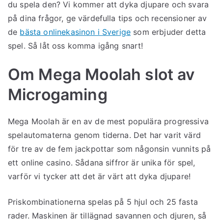
du spela den? Vi kommer att dyka djupare och svara
på dina frågor, ge värdefulla tips och recensioner av
de
bästa onlinekasinon i Sverige
som erbjuder detta
spel. Så låt oss komma igång snart!
Om Mega Moolah slot av
Microgaming
Mega Moolah är en av de mest populära progressiva
spelautomaterna genom tiderna. Det har varit värd
för tre av de fem jackpottar som någonsin vunnits på
ett online casino. Sådana siffror är unika för spel,
varför vi tycker att det är värt att dyka djupare!
Priskombinationerna spelas på 5 hjul och 25 fasta
rader. Maskinen är tillägnad savannen och djuren, så