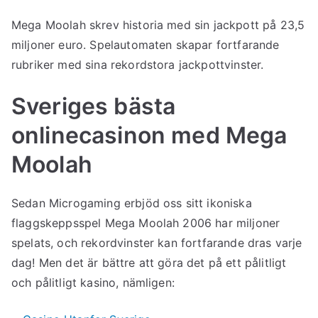
Mega Moolah skrev historia med sin jackpott på 23,5
miljoner euro. Spelautomaten skapar fortfarande
rubriker med sina rekordstora jackpottvinster.
Sveriges bästa
onlinecasinon med Mega
Moolah
Sedan Microgaming erbjöd oss sitt ikoniska
flaggskeppsspel Mega Moolah 2006 har miljoner
spelats, och rekordvinster kan fortfarande dras varje
dag! Men det är bättre att göra det på ett pålitligt
och pålitligt kasino, nämligen: