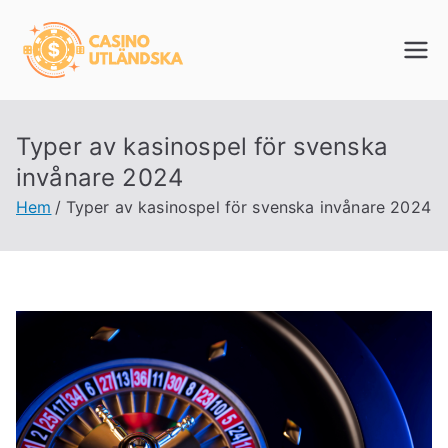
Hoppa
till
Casino
Global Casino Ledare
innehåll
Utländska
Typer av kasinospel för svenska
invånare 2024
Hem
Typer av kasinospel för svenska invånare 2024