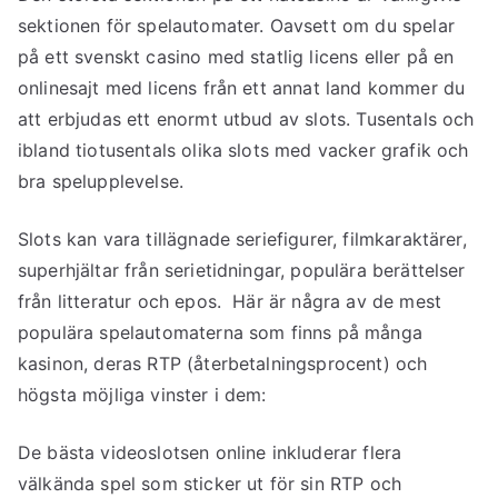
sektionen för spelautomater. Oavsett om du spelar
på ett svenskt casino med statlig licens eller på en
onlinesajt med licens från ett annat land kommer du
att erbjudas ett enormt utbud av slots. Tusentals och
ibland tiotusentals olika slots med vacker grafik och
bra spelupplevelse.
Slots kan vara tillägnade seriefigurer, filmkaraktärer,
superhjältar från serietidningar, populära berättelser
från litteratur och epos. Här är några av de mest
populära spelautomaterna som finns på många
kasinon, deras RTP (återbetalningsprocent) och
högsta möjliga vinster i dem:
De bästa videoslotsen online inkluderar flera
välkända spel som sticker ut för sin RTP och