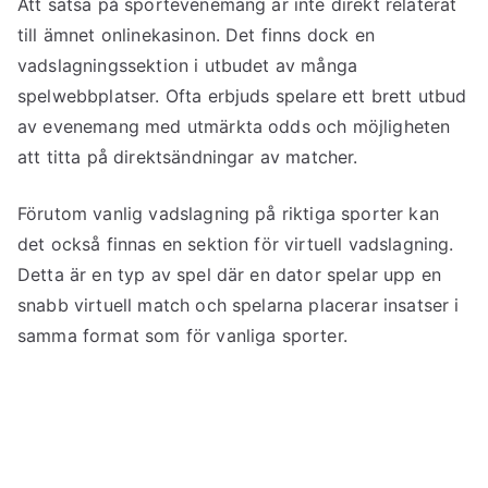
Att satsa på sportevenemang är inte direkt relaterat
till ämnet onlinekasinon. Det finns dock en
vadslagningssektion i utbudet av många
spelwebbplatser. Ofta erbjuds spelare ett brett utbud
av evenemang med utmärkta odds och möjligheten
att titta på direktsändningar av matcher.
Förutom vanlig vadslagning på riktiga sporter kan
det också finnas en sektion för virtuell vadslagning.
Detta är en typ av spel där en dator spelar upp en
snabb virtuell match och spelarna placerar insatser i
samma format som för vanliga sporter.