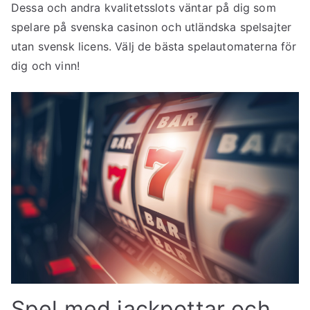
Dessa och andra kvalitetsslots väntar på dig som
spelare på svenska casinon och utländska spelsajter
utan svensk licens. Välj de bästa spelautomaterna för
dig och vinn!
Spel med jackpottar och