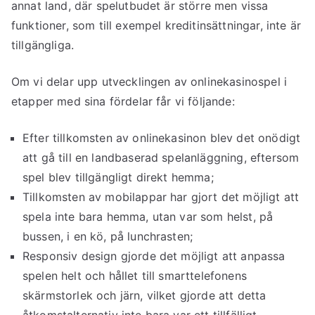
annat land, där spelutbudet är större men vissa
funktioner, som till exempel kreditinsättningar, inte är
tillgängliga.
Om vi delar upp utvecklingen av onlinekasinospel i
etapper med sina fördelar får vi följande:
Efter tillkomsten av onlinekasinon blev det onödigt
att gå till en landbaserad spelanläggning, eftersom
spel blev tillgängligt direkt hemma;
Tillkomsten av mobilappar har gjort det möjligt att
spela inte bara hemma, utan var som helst, på
bussen, i en kö, på lunchrasten;
Responsiv design gjorde det möjligt att anpassa
spelen helt och hållet till smarttelefonens
skärmstorlek och järn, vilket gjorde att detta